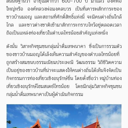
สันนิษฐานว่า อายุไม่ต่ำกว่า
600-700
ปี มาแล้ว องค์พ่อ
ใหญ่หรือ องค์หลวงพ่อมงคลบวร
เป็นที่เคารพสักการะของ
ชาวบ้านมอญ และสถานที่ศักดิ์สิทธิ์แห่งนี้ จะมีคนต่างถิ่นใกล้
ไกล และชาวต่างชาติเข้ามาสักการะกราบไหว้อยู่ตลอดเวลา
ถือเป็นแหล่งท่องเที่ยวในตำบลไทรน้อยสำคัญแห่งหนึ่ง
ดังนั้น วิสาหกิจชุมชนกลุ่มน้ำดื่มเทพนาคา ซึ่งเป็นการรวมตัว
ของชาวบ้านมอญได้เล็งเห็นความสำคัญของตำบลไทรน้อยที่
ถูกสร้างสมขนบธรรมเนียมประเพณี วัฒนธรรม วิถีชีวิตความ
เป็นอยู่ของชาวบ้านที่น่าจะแสดงให้คนต่างถิ่นได้เห็นจึงจัดเป็น
กิจกรรมการท่องเที่ยวเชิงอนุรักษ์ขึ้น โดยตั้งชื่อว่า หมู่บ้านท่อง
เที่ยวเชิงอนุรักษ์โฮมสเตย์ไทรน้อย โดยมีกลุ่มวิสาหกิจชุมชน
กลุ่มน้ำดื่มเทพนาคาเป็นผู้ดำเนินกิจกรรม